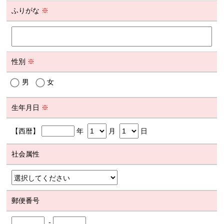
ふりがな
※
性別
※
男
女
生年月日
※
【西暦】
年
月
日
社会属性
郵便番号
-