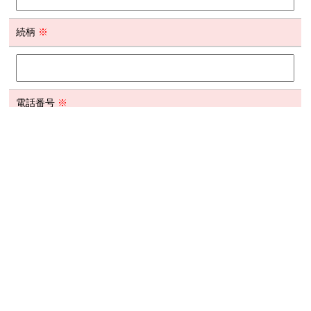
続柄
※
電話番号
※
東大阪、八尾、大阪市内の派遣ならお任せください
株式会社オフィス総務