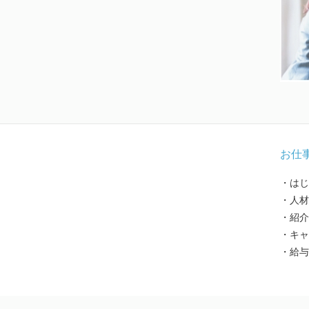
お仕
・はじ
・人材
・紹介
・キャ
・給与