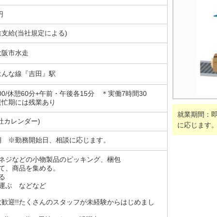
円
支給(当社規定による)
大阪市水走
はんな線『吉田』駅
7:00/休憩60分+午前・午後各15分 ＊実働7時間30
忙期には残業あり
就業期間：
社カレンダー)
に応じます
期 ※勤務開始日、相談に応じます。
やネジなどの小物製品のピッキング、梱包
みて、商品を集める。
る
に運ぶ などなど
歓迎!!たくさんのスタッフが未経験からはじめまし