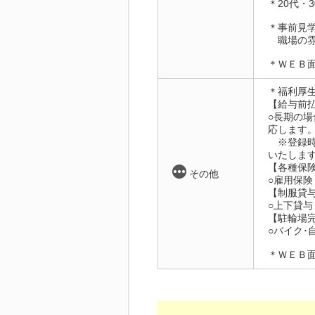
＊20代・
＊事前見
職場の雰
＊ＷＥＢ
＊福利厚
【給与前
○長期の場
応します
※登録時
いたしま
【各種保
その他
○雇用保
【制服貸
○上下貸与
【駐輪場
○バイク･
＊ＷＥＢ