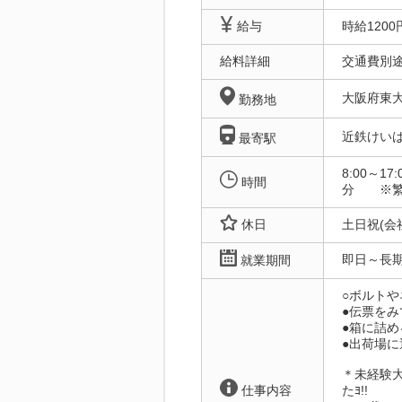
給与
時給1200
給料詳細
交通費別途
大阪府東
勤務地
近鉄けい
最寄駅
8:00～1
時間
分 ※繁
休日
土日祝(会
即日～長
就業期間
○ボルト
●伝票を
●箱に詰め
●出荷場
＊未経験大
仕事内容
たﾖ!!