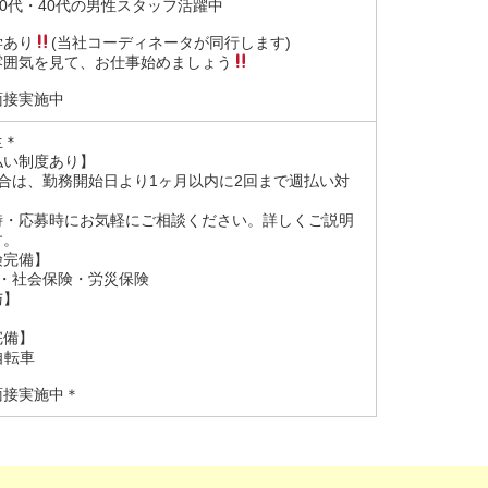
30代・40代の男性スタッフ活躍中
学あり
(当社コーディネータが同行します)
囲気を見て、お仕事始めましょう
面接実施中
生＊
払い制度あり】
合は、勤務開始日より1ヶ月以内に2回まで週払い対
。
・応募時にお気軽にご相談ください。詳しくご説明
す。
険完備】
険・社会保険・労災保険
与】
完備】
自転車
面接実施中＊