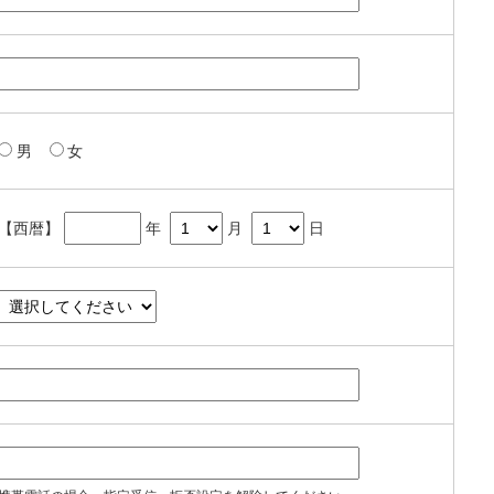
男
女
【西暦】
年
月
日