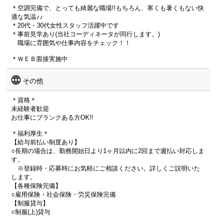
＊空調完備で、とっても綺麗な職場!!もちろん、寒くも暑くもない快
適な気温♪♪
＊20代・30代女性スタッフ活躍中です
＊事前見学あり(当社コーディネータが同行します。)
職場に雰囲気や仕事内容をチェック！！
＊ＷＥＢ面接実施中
その他
＊資格＊
未経験者歓迎
お仕事にブランクある方OK!!
＊福利厚生＊
【給与前払い制度あり】
○長期の場合は、勤務開始日より1ヶ月以内に2回まで週払い対応しま
す。
※登録時・応募時にお気軽にご相談ください。詳しくご説明いた
します。
【各種保険完備】
○雇用保険・社会保険・労災保険完備
【制服貸与】
○制服(上)貸与