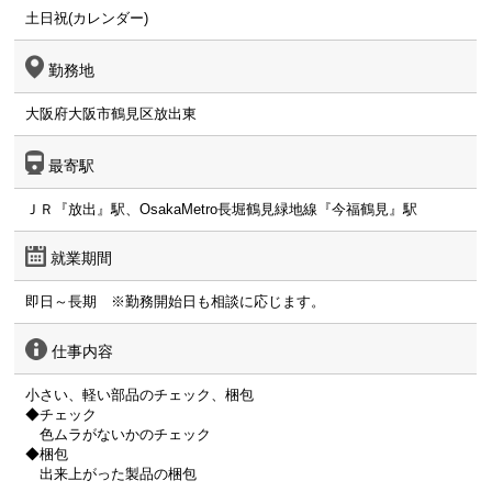
土日祝(カレンダー)
勤務地
大阪府大阪市鶴見区放出東
最寄駅
ＪＲ『放出』駅、OsakaMetro長堀鶴見緑地線『今福鶴見』駅
就業期間
即日～長期 ※勤務開始日も相談に応じます。
仕事内容
小さい、軽い部品のチェック、梱包
◆チェック
色ムラがないかのチェック
◆梱包
出来上がった製品の梱包