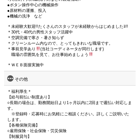
●ボタン操作中心の機械操作
●原材料の運搬、投入
●機械の洗浄 など
＊未経験大歓迎!!たくさんのスタッフが未経験からはじめましたﾖ!!
＊30代・40代の男性スタッフ活躍中
＊空調完備で寒さ・暑さ知らず
＊クリーンルーム内なので、とってもきれいな職場です。
＊事前見学あり
(当社コーディネータが同行します)
職場の雰囲気を見て、お仕事始めましょう
＊ＷＥＢ面接実施中
その他
＊福利厚生＊
【給与前払い制度あり】
○長期の場合は、勤務開始日より1ヶ月以内に2回まで週払い対応しま
す。
※登録時・応募時にお気軽にご相談ください。詳しくご説明いた
します。
【各種保険完備】
○雇用保険・社会保険・労災保険
【制服貸与】