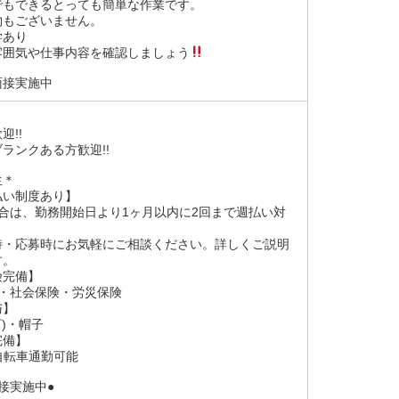
でもできるとっても簡単な作業です。
物もございません。
学あり
囲気や仕事内容を確認しましょう
面接実施中
迎!!
ランクある方歓迎!!
生＊
払い制度あり】
合は、勤務開始日より1ヶ月以内に2回まで週払い対
。
・応募時にお気軽にご相談ください。詳しくご説明
す。
険完備】
険・社会保険・労災保険
与】
下)・帽子
完備】
自転車通勤可能
接実施中●