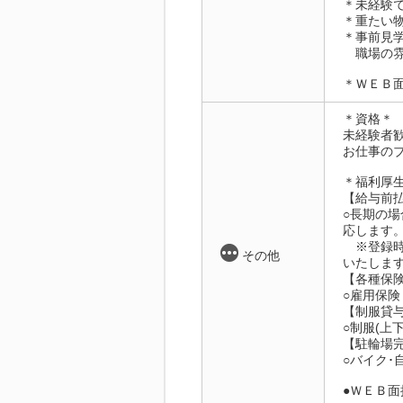
＊未経験
＊重たい
＊事前見
職場の雰
＊ＷＥＢ
＊資格＊
未経験者歓
お仕事のブ
＊福利厚
【給与前
○長期の場
応します
※登録時
その他
いたしま
【各種保
○雇用保
【制服貸
○制服(上
【駐輪場
○バイク･
●ＷＥＢ面