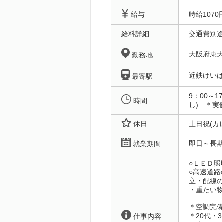
給与
時給1070
給料詳細
交通費別途
大阪府東
勤務地
近鉄けい
最寄駅
9：00～
時間
し) ＊
休日
土日祝(
即日～
就業期間
○ＬＥＤ
○高速道路
立・配線
・重たい
＊空調完
＊20代・
仕事内容