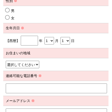
性別
※
男
女
生年月日
※
【西暦】
年
月
日
お住まいの地域
連絡可能な電話番号
※
メールアドレス
※